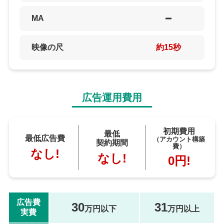
MA
映像の尺
約15秒
広告運用費用
初期費用
最低
最低広告費
（アカウント構築
契約期間
費）
なし!
なし!
0円!
広告費
30
31
万円以下
万円以上
実費